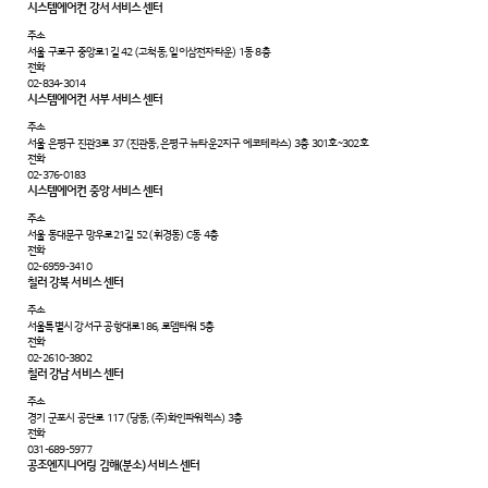
시스템에어컨 강서 서비스 센터
주소
서울 구로구 중앙로1길 42 (고척동, 일이삼전자타운) 1동 8층
전화
02-834-3014
시스템에어컨 서부 서비스 센터
주소
서울 은평구 진관3로 37 (진관동, 은평구 뉴타운2지구 에코테라스) 3층 301호~302호
전화
02-376-0183
시스템에어컨 중앙 서비스 센터
주소
서울 동대문구 망우로21길 52 (휘경동) C동 4층
전화
02-6959-3410
칠러 강북 서비스 센터
주소
서울특별시 강서구 공항대로186, 로뎀타워 5층
전화
02-2610-3802
칠러 강남 서비스 센터
주소
경기 군포시 공단로 117 (당동, (주)화인파워렉스) 3층
전화
031-689-5977
공조엔지니어링 김해(분소) 서비스 센터