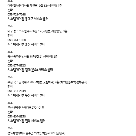
주소
대구 달성군 다사읍 세천로10길 13 (세천리) 1층
전화
053-721-7248
시스템에어컨 동대구 서비스 센터
주소
대구 동구 이노밸리로36길 17 (각산동, 세원빌딩) 3층
전화
053-761-1318
시스템에어컨 울산 서비스 센터
주소
울산 울주군 범서읍 점촌6길 21 (구영리) 5층
전화
052-277-8323
시스템에어컨 김해(분소) 서비스 센터
주소
부산 북구 금곡대로 28 (덕천동, 굿윌치과) 2층 (하이엠솔루텍 김해분소)
전화
051-714-2649
시스템에어컨 부산 서비스 센터
주소
부산 연제구 거제대로270 101호
전화
051-804-8350
시스템에어컨 전북 서비스 센터
주소
전북특별자치도 완주군 이서면 혁신로 229 (갈산리)