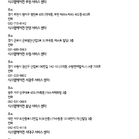
시스템에어컨 부천 서비스 센터
주소
경기 부천시 원미구 평천로 655 (약대동, 부천 테크노파크) 402동 603호
전화
032-715-8142
시스템에어컨 안양 서비스 센터
주소
경기 군포시 군포첨단산업2로 3 (부곡동, 베스트 빌딩) 3층
전화
031-689-5063
시스템에어컨 수원 서비스 센터
주소
경기 수원시 권선구 산업로156번길 142-10 (고색동, 수원벤처밸리∥) A동 705호
전화
031-223-9802
시스템에어컨 서광주 서비스 센터
주소
광주 서구 상무대로 653 (마륵동) 다스리백화점 3층
전화
062-531-0669
시스템에어컨 충남 서비스 센터
주소
대전 서구 도안동로12번길 9 (도안동) (가수원동 1318번지) 덕신빌딩 3층
전화
042-472-4118
시스템에어컨 서대구 서비스 센터