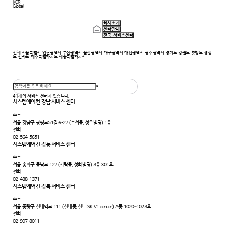
KOR
Global
회사소개
센터안내
전국 서비스센터
전체
서울특별시
인천광역시
부산광역시
울산광역시
대구광역시
대전광역시
광주광역시
경기도
강원도
충청도
경상
도
전라도
제주특별자치도
세종특별자치시
41
개의 서비스 센터가 있습니다.
시스템에어컨 강남 서비스 센터
주소
서울 강남구 광평로51길 6-27 (수서동, 성우빌딩) 1층
전화
02-564-5651
시스템에어컨 강동 서비스 센터
주소
서울 송파구 동남로 127 (가락동, 성화빌딩) 3층 301호
전화
02-488-1371
시스템에어컨 강북 서비스 센터
주소
서울 중랑구 신내역로 111 (신내동, 신내 SK V1 center) A동 1020~1023호
전화
02-907-8011