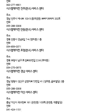
전화
063-277-4901
시스템에어컨 진주(분소) 서비스 센터
주소
경남 진주시 에나로 103-5 (충무공동) 뽀빠이프라자 202호
전화
055-288-3308
시스템에어컨 안동(분소) 서비스 센터
주소
경북 안동시 강남8길 7-4 (정하동) 1층
전화
054-859-0371
시스템에어컨 포항(분소) 서비스 센터
주소
경북 포항시 남구 효성로93번길 22-8 (효자동)
전화
054-275-0975
시스템에어컨 경남 서비스 센터
주소
경남 창원시 성산구 삼정자로72번길 41 (성주동, 골프빌딩) 2층
전화
055-288-3308
시스템에어컨 아산 서비스 센터
주소
충남 아산시 곡교천로 161 (온천동) 103호(온천동, 세홍빌딩)
전화
041-424-1151