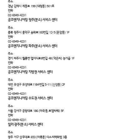
주소
경남 김해시 계동로 199 (대청동) 501호
전화
02-6949-4231
공조엔지니어링 청주(분소) 서비스 센터
주소
충북 청주시 흥덕구 송화로183번길 12-5 (문암동) 1F
전화
02-6949-4231
공조엔지니어링 파주(분소) 서비스 센터
주소
경기 파주시 월롱면 엘씨디로8번길 48 (덕은리) 농가골 1F
전화
02-6949-4231
공조엔지니어링 지방권 서비스 센터
주소
대전 유성구 유성대로1184번길 5-11 (신성동) 2F
전화
02-6949-4231
공조엔지니어링 수도권 서비스 센터
주소
서울 강서구 공항대로 186 (마곡동, 로뎀타워) 5F
전화
02-6949-4231
칠러 광주(분소) 서비스 센터
주소
광주 서구 상무대로 653 (마륵동) 다스리백화점 3층