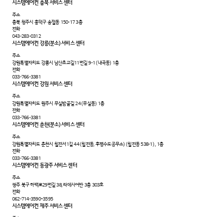
시스템에어컨 충북 서비스 센터
주소
충북 청주시 흥덕구 송절동 150-17 3층
전화
043-283-0312
시스템에어컨 강릉(분소) 서비스 센터
주소
강원특별자치도 강릉시 남산초교길11번길 9-1 (내곡동) 1층
전화
033-766-3381
시스템에어컨 강원 서비스 센터
주소
강원특별자치도 원주시 무실밤골길 24 (무실동) 1층
전화
033-766-3381
시스템에어컨 춘천(분소) 서비스 센터
주소
강원특별자치도 춘천시 칠전서1길 44 (칠전동, 후평수도공무소) (칠전동 538-1) , 1층
전화
033-766-3381
시스템에어컨 동광주 서비스 센터
주소
광주 북구 하백로29번길 38, 라데사어반 3층 303호
전화
062-714-3590~3595
시스템에어컨 제주 서비스 센터