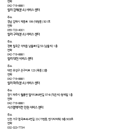
전화
042-719-8881
칠러 김해(분소) 서비스 센터
주소
경남 김해시 계동로 199 (대청동) 501호
전화
055-723-4001
칠러 구미(분소) 서비스 센터
주소
경북 칠곡군 석적읍 남율로5길 53 (남율리) 1층
전화
042-719-8881
칠러 대전 서비스 센터
주소
대전 유성구 은구비로 123 (죽동) 2층
전화
042-719-8881
칠러 파주(분소) 서비스 센터
주소
경기 파주시 월롱면 엘씨디로8번길 57-8 (덕은리) 형제빌 1층
전화
042-719-8881
시스템에어컨 인천 서비스 센터
주소
인천 서구 염곡로464번길 23 (가정동, 엔시티타워) 9층 903호
전화
032-323-7734