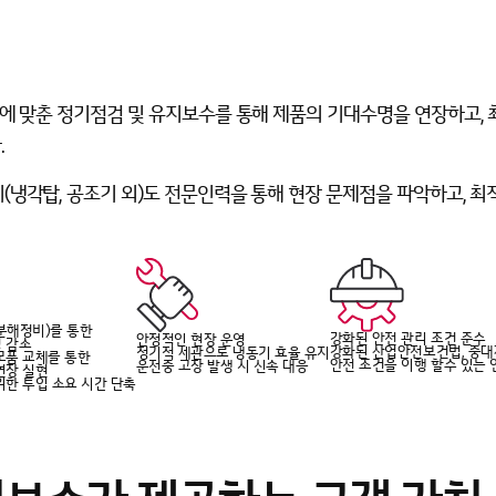
의에 맞춘
정기점검 및 유지보수를 통해 제품의 기대수명을 연장
하고,
.
(냉각탑, 공조기 외)도 전문인력을 통해 현장 문제점을 파악하고, 
분해정비)를 통한
강화된 안전 관리 조건 준수
안정적인 현장 운영
 감소
강화된 산업안전보건법, 중
정기적 세관으로 냉동기 효율 유지
모품 교체를 통한
안전 조건을 이행 할수 있는 
운전중 고장 발생 시 신속 대응
연장 실현
위한 투입 소요 시간 단축