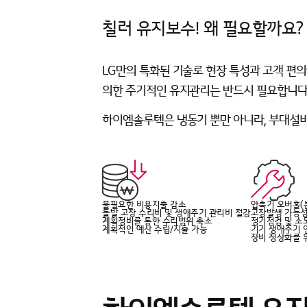
칠러 유지보수!
왜 필요할까요?
LG만의 특화된 기술로 현장 특성과 고객 편
의한 주기적인 유지관리
는 반드시 필요합니다
하이엠솔루텍은 냉동기 뿐만 아니라, 부대설비
불필요한 비용지출 감소
압축기 오버홀(
돌발 고장 수리비 및 생애주기 관리비 절감
고장발생 가능성
계획정비를 통한 수리범위 축소
정기점검 및 소
계획적인 예산 수립/지출 가능
기기 생애주기 
장비 정상화를 