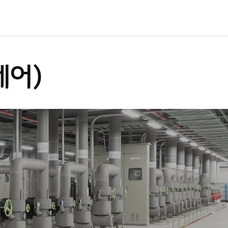
케
어
)