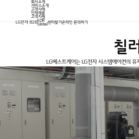
회사소개
서비스소개
고객사례
인재채용
고객지원
KOR
LG전자 B2B
센터찾기
온라인 문의하기
Global
칠
LG베스트케어는 LG전자 시스템에어컨의
유