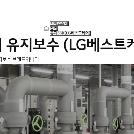
서비스소개
칠러
유지보수(LG베스트케어)
러
유
지
보
수
(
L
G
베
스
트
지보수 브랜드입니다.