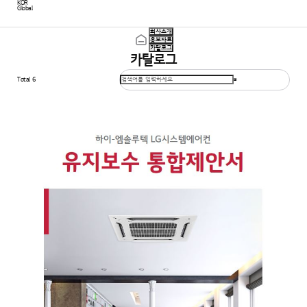
KOR
Global
회사소개
홍보자료
카탈로그
카
탈
로
그
Total
6